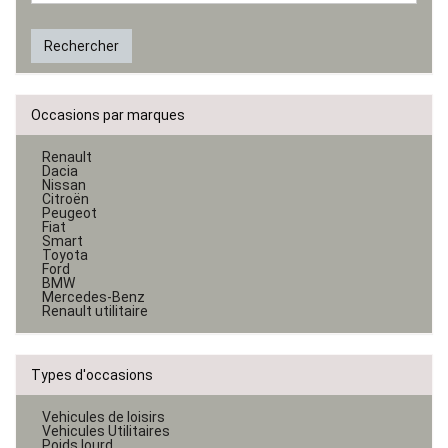
Rechercher
Occasions par marques
Renault
Dacia
Nissan
Citroën
Peugeot
Fiat
Smart
Toyota
Ford
BMW
Mercedes-Benz
Renault utilitaire
Types d'occasions
Vehicules de loisirs
Vehicules Utilitaires
Poids lourd