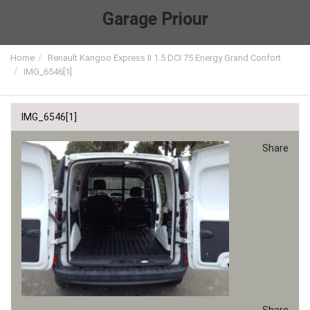
Garage Priour
Home
Renault Kangoo Express II 1.5 DCI 75 Energy Grand Confort
IMG_6546[1]
IMG_6546[1]
Share