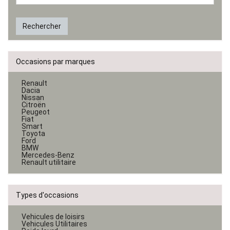
Rechercher
Occasions par marques
Renault
Dacia
Nissan
Citroën
Peugeot
Fiat
Smart
Toyota
Ford
BMW
Mercedes-Benz
Renault utilitaire
Types d'occasions
Vehicules de loisirs
Vehicules Utilitaires