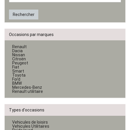
Rechercher
Occasions par marques
Renault
Dacia
Nissan
Citroën
Peugeot
Fiat
Smart
Toyota
Ford
BMW
Mercedes-Benz
Renault utilitaire
Types d'occasions
Vehicules de loisirs
Vehicules Utilitaires