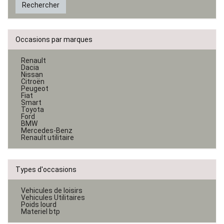
Rechercher
Occasions par marques
Renault
Dacia
Nissan
Citroën
Peugeot
Fiat
Smart
Toyota
Ford
BMW
Mercedes-Benz
Renault utilitaire
Types d'occasions
Vehicules de loisirs
Vehicules Utilitaires
Poids lourd
Materiel btp