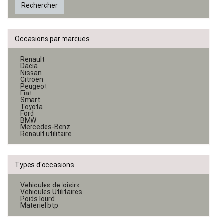
Rechercher
Occasions par marques
Renault
Dacia
Nissan
Citroën
Peugeot
Fiat
Smart
Toyota
Ford
BMW
Mercedes-Benz
Renault utilitaire
Types d'occasions
Vehicules de loisirs
Vehicules Utilitaires
Poids lourd
Materiel btp