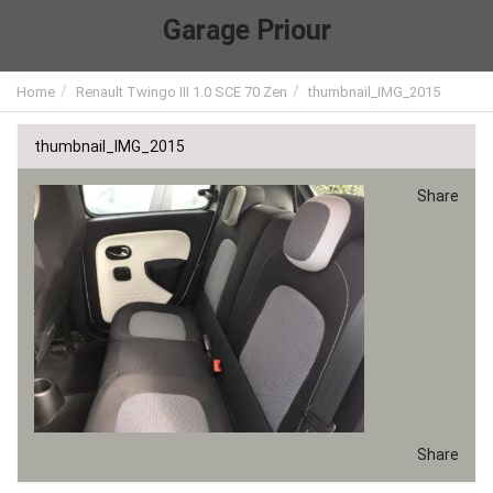
Garage Priour
Home
Renault Twingo III 1.0 SCE 70 Zen
thumbnail_IMG_2015
thumbnail_IMG_2015
Share
Share