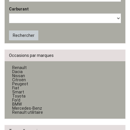
Carburant
Rechercher
Occasions par marques
Renault
Dacia
Nissan
Citroën
Peugeot
Fiat
Smart
Toyota
Ford
BMW
Mercedes-Benz
Renault utilitaire