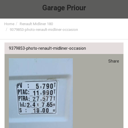
Garage Priour
Home
Renault Midliner 180
9379853-photo-renault-midliner-occasion
9379853-photo-renault-midliner-occasion
Share