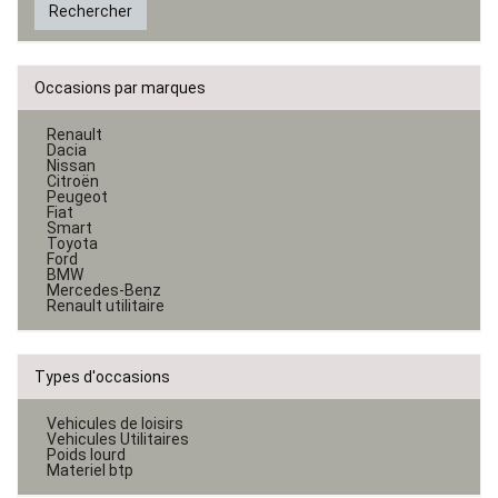
Rechercher
Occasions par marques
Renault
Dacia
Nissan
Citroën
Peugeot
Fiat
Smart
Toyota
Ford
BMW
Mercedes-Benz
Renault utilitaire
Types d'occasions
Vehicules de loisirs
Vehicules Utilitaires
Poids lourd
Materiel btp