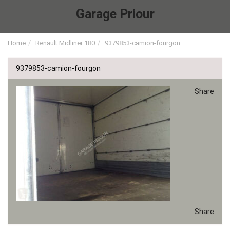
Garage Priour
Home
Renault Midliner 180
9379853-camion-fourgon
9379853-camion-fourgon
Share
Share