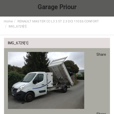
Garage Priour
Home
RENAULT MASTER CC L3 3.5T 2.3 DCI 110 E6 CONFORT
IMG_6729[1]
IMG_6729[1]
Share