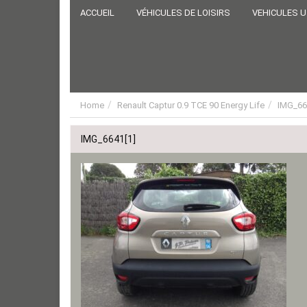
ACCUEIL
VÉHICULES DE LOISIRS
VEHICULES U
Home
Renault Captur 0.9 TCE 90 Energy Life
IMG_66
IMG_6641[1]