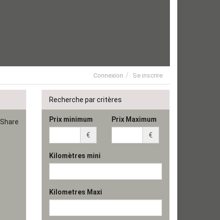
Connexion
Se inscrire
Recherche par critères
Prix minimum
Prix Maximum
Share
€
€
Kilomètres mini
Kilometres Maxi