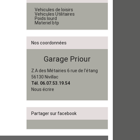
Vehicules de loisirs
Vehicules Utilitaires
Poids lourd
Materiel btp
Nos coordonnées
Garage Priour
Z.A des Métairies 6 rue de l'étang
56130 Nivillac
Tél. 06.07.53.19.54
Nous écrire
Partager sur facebook