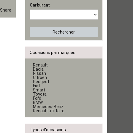
Carburant
Share
Rechercher
Occasions par marques
Renault
Dacia
Nissan
Citroën
Peugeot
Fiat
Smart
Toyota
Ford
BMW
Mercedes-Benz
Renault utilitaire
Types d'occasions