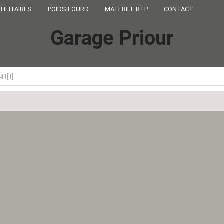
TILITAIRES
POIDS LOURD
MATERIEL BTP
CONTACT
Garage Priour
41[1]