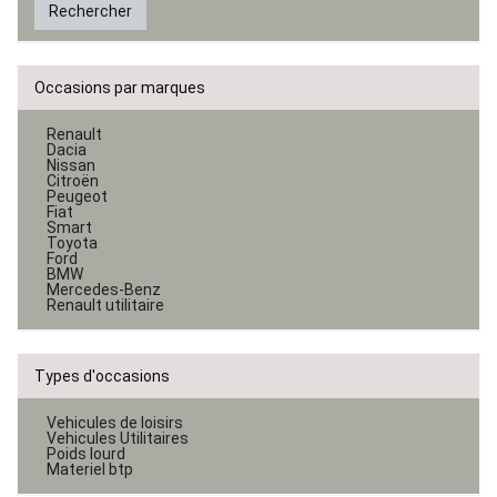
Rechercher
Occasions par marques
Renault
Dacia
Nissan
Citroën
Peugeot
Fiat
Smart
Toyota
Ford
BMW
Mercedes-Benz
Renault utilitaire
Types d'occasions
Vehicules de loisirs
Vehicules Utilitaires
Poids lourd
Materiel btp