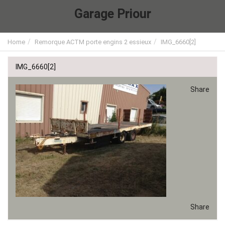
Garage Priour
Home
Remorque ACTM porte engins 2 essieux
IMG_6660[2]
IMG_6660[2]
Share
Share