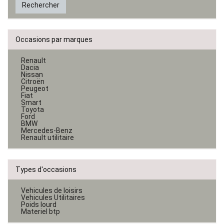
Rechercher
Occasions par marques
Renault
Dacia
Nissan
Citroën
Peugeot
Fiat
Smart
Toyota
Ford
BMW
Mercedes-Benz
Renault utilitaire
Types d'occasions
Vehicules de loisirs
Vehicules Utilitaires
Poids lourd
Materiel btp