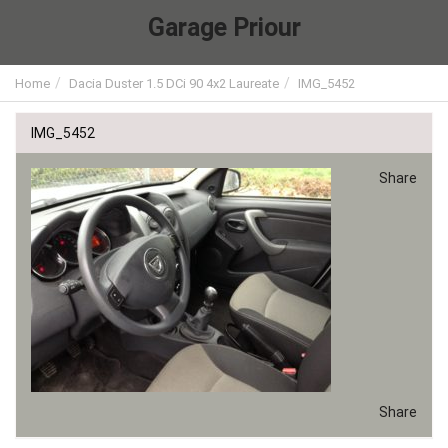
Garage Priour
Home
Dacia Duster 1.5 DCi 90 4x2 Laureate
IMG_5452
IMG_5452
Share
Share