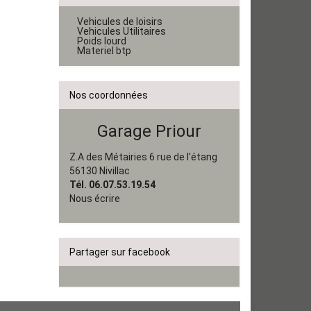
Vehicules de loisirs
Vehicules Utilitaires
Poids lourd
Materiel btp
Nos coordonnées
Garage Priour
Z.A des Métairies 6 rue de l'étang
56130 Nivillac
Tél. 06.07.53.19.54
Nous écrire
Partager sur facebook