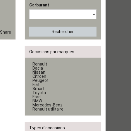
Carburant
Rechercher
Share
Occasions par marques
Renault
Dacia
Nissan
Citroën
Peugeot
Fiat
Smart
Toyota
Ford
BMW
Mercedes-Benz
Renault utilitaire
Types d'occasions