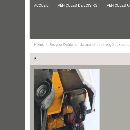
ACCUEIL
VÉHICULES DE LOISIRS
VEHICULES U
Home
Broyeur Défibreur de branches et végétaux sur 
5