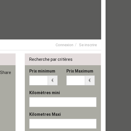
Connexion
Se inscrire
Recherche par critères
Prix minimum
Prix Maximum
Share
€
€
Kilomètres mini
Kilometres Maxi